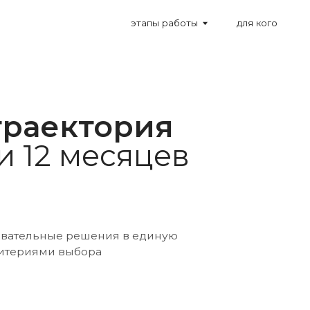
этапы работы
для кого
команда
аектория
12 месяцев
льные решения в единую
ями выбора