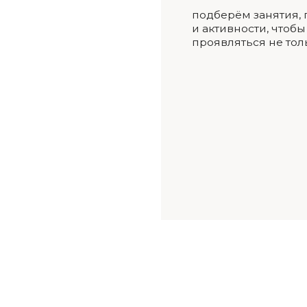
а «найм тьютора»
ступлению»
cтратегия учитывает ритм и образ
план в
жизни семьи: цели ребёнка
образо
гармонично встраиваются
активн