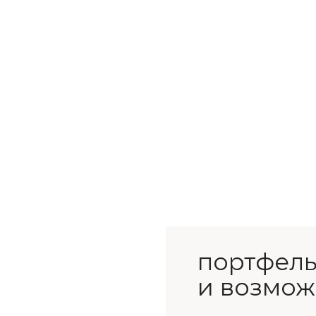
портфель проб
и возможносте
подберём занятия, проекты
и активности, чтобы ребёнок мо
проявляться не только в учёбе