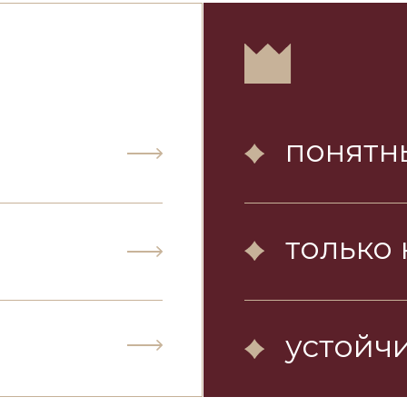
понятный пут
только нужн
устойчивый р