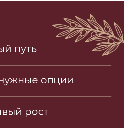
ь
ые опции
ост