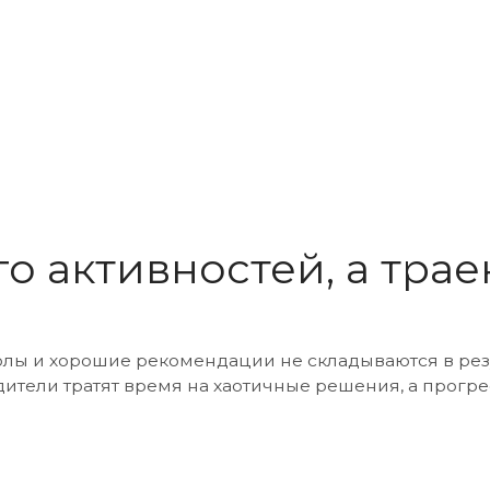
активностей, а траектори
орошие рекомендации не складываются в результат сами по
 тратят время на хаотичные решения, а прогресс становит