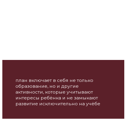
есы ребёнка и не замыкают
тие исключительно на учёбе