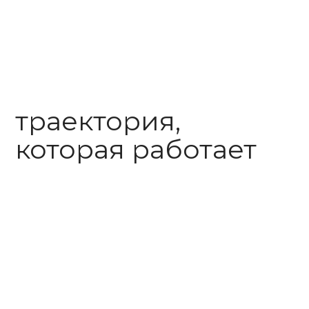
которая работает
пошаговый план
на 90 дней и на год
учитывая данные исследования, построим
индивидуальный трек поступления
в лучшие вузы России и мира