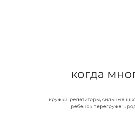
когда много 
кружки, репетиторы, сильные школы и х
ребёнок перегружен, родители